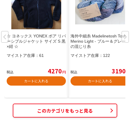
☆ ヨネックス YONEX ボア リバ
海外中細糸 Madelinetosh Tosh
ーシブルジャケット サイズ S 黒
Merino Light - ブルー＆グレー系
×紺 ☆
の混じり糸
マイストア在庫：
61
マイストア在庫：
122
4270
3190
税込
円
税込
円
カートに入れる
カートに入れる
このカテゴリをもっと見る